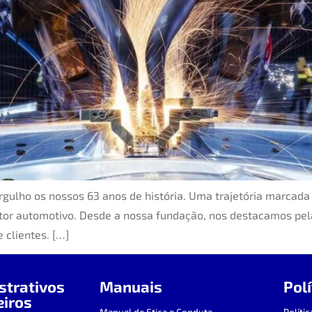
ulho os nossos 63 anos de história. Uma trajetória marcada
etor automotivo. Desde a nossa fundação, nos destacamos pel
 clientes. […]
trativos
Manuais
Polí
eiros
Manual de Etica e Conduta
Políti