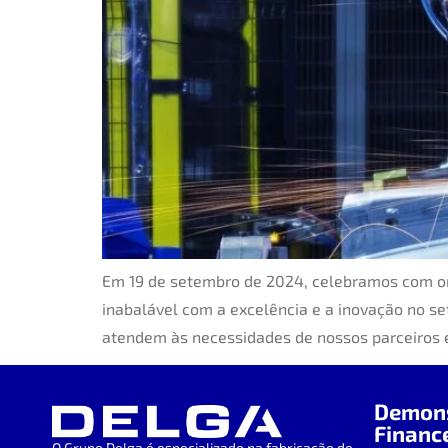
Em 19 de setembro de 2024, celebramos com org
inabalável com a excelência e a inovação no s
atendem às necessidades de nossos parceiros e
Demons
Financ
O Grupo Delga é especializado na fabricação de